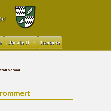
e
...für alle 11
Standorte
etail Normal
Krommert