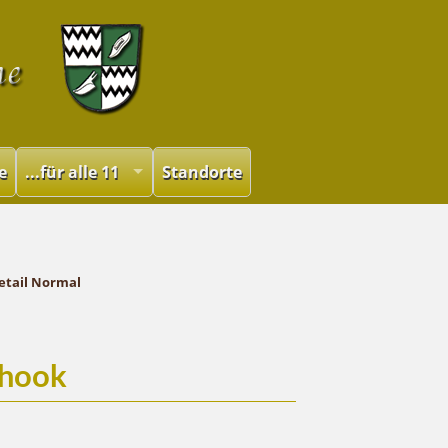
e
...für alle 11
Standorte
etail Normal
lhook