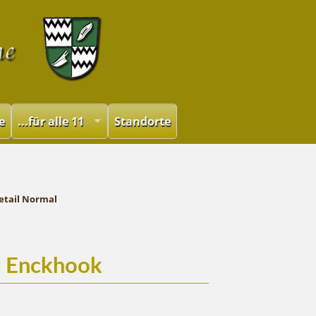
e
...für alle 11
Standorte
etail Normal
t Enckhook