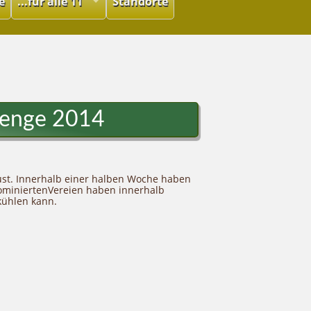
e
...für alle 11
Standorte
lenge 2014
ust. Innerhalb einer halben Woche haben
nominiertenVereien haben innerhalb
kühlen kann.